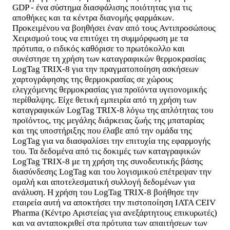
GDP - ένα σύστημα διασφάλισης ποιότητας για τις
αποθήκες και τα κέντρα διανομής φαρμάκων.
Προκειμένου να βοηθήσει έναν από τους Αντιπροσώπους
Χειρισμού τους να επιτύχει τη συμμόρφωση με τα
πρότυπα, ο ειδικός καθόρισε το πρωτόκολλο και
συνέστησε τη χρήση των καταγραφικών θερμοκρασίας
LogTag TRIX-8 για την πραγματοποίηση ασκήσεων
χαρτογράφησης της θερμοκρασίας σε χώρους
ελεγχόμενης θερμοκρασίας για προϊόντα υγειονομικής
περίθαλψης. Είχε θετική εμπειρία από τη χρήση των
καταγραφικών LogTag TRIX-8 λόγω της απλότητας του
προϊόντος, της μεγάλης διάρκειας ζωής της μπαταρίας
και της υποστήριξης που έλαβε από την ομάδα της
LogTag για να διασφαλίσει την επιτυχία της εφαρμογής
του. Τα δεδομένα από τις δοκιμές των καταγραφικών
LogTag TRIX-8 με τη χρήση της συνοδευτικής βάσης
διασύνδεσης LogTag και του λογισμικού επέτρεψαν την
ομαλή και αποτελεσματική συλλογή δεδομένων για
ανάλυση. Η χρήση του LogTag TRIX-8 βοήθησε την
εταιρεία αυτή να αποκτήσει την πιστοποίηση IATA CEIV
Pharma (Κέντρο Αριστείας για ανεξάρτητους επικυρωτές)
και να ανταποκριθεί στα πρότυπα των απαιτήσεων των