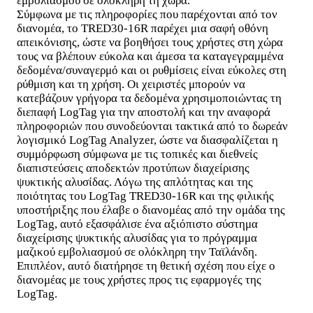
εμβολιασμού σε ολόκληρη τη χώρα.
Σύμφωνα με τις πληροφορίες που παρέχονται από τον
διανομέα, το TRED30-16R παρέχει μια σαφή οθόνη
απεικόνισης, ώστε να βοηθήσει τους χρήστες στη χώρα
τους να βλέπουν εύκολα και άμεσα τα καταγεγραμμένα
δεδομένα/συναγερμό και οι ρυθμίσεις είναι εύκολες στη
ρύθμιση και τη χρήση. Οι χειριστές μπορούν να
κατεβάζουν γρήγορα τα δεδομένα χρησιμοποιώντας τη
διεπαφή LogTag για την αποστολή και την αναφορά
πληροφοριών που συνοδεύονται τακτικά από το δωρεάν
λογισμικό LogTag Analyzer, ώστε να διασφαλίζεται η
συμμόρφωση σύμφωνα με τις τοπικές και διεθνείς
διαπιστεύσεις αποδεκτών προτύπων διαχείρισης
ψυκτικής αλυσίδας. Λόγω της απλότητας και της
ποιότητας του LogTag TRED30-16R και της φιλικής
υποστήριξης που έλαβε ο διανομέας από την ομάδα της
LogTag, αυτό εξασφάλισε ένα αξιόπιστο σύστημα
διαχείρισης ψυκτικής αλυσίδας για το πρόγραμμα
μαζικού εμβολιασμού σε ολόκληρη την Ταϊλάνδη.
Επιπλέον, αυτό διατήρησε τη θετική σχέση που είχε ο
διανομέας με τους χρήστες προς τις εφαρμογές της
LogTag.