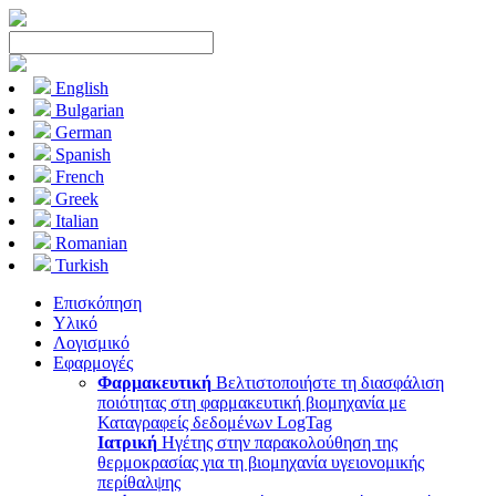
English
Bulgarian
German
Spanish
French
Greek
Italian
Romanian
Turkish
Επισκόπηση
Υλικό
Λογισμικό
Εφαρμογές
Φαρμακευτική
Βελτιστοποιήστε τη διασφάλιση
ποιότητας στη φαρμακευτική βιομηχανία με
Καταγραφείς δεδομένων LogTag
Ιατρική
Ηγέτης στην παρακολούθηση της
θερμοκρασίας για τη βιομηχανία υγειονομικής
περίθαλψης