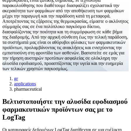
θερμοκρασίες είναι ζωτικής σημασίας. Η τεχνολογία
παρακολούθησης που διαθέτουμε διασφαλίζει σχολαστικά την
ακεραιότητα των φαρμάκων από την αποθήκευση των φαρμάκων
μέχρι την παραγωγή και την παράδοση κατά τη μεταφορά.
Αποτρέποντας τις εξάρσεις της θερμοκρασίας, είμαστε ο ακλόνητος
σύμμαχός σας σε ένα πολύπλοκο παγκόσμιο δίκτυο,
διασφαλίζοντας την ποιότητα και τη συμμόρφωση σε κάθε βήμα
της διαδρομής. Από την αρχική σύνθεση έως την τελική παράδοση,
τα συστήματά μας είναι οι αθόρυβοι φύλακες των φαρμακευτικών
προϊόντων, προλαμβάνοντας τις ανακλήσεις και ενισχύοντας την
εμπιστοσύνη στη φροντίδα των ασθενών. Βασιστείτε σε εμάς για
την τήρηση αυστηρών προτύπων ασφαλείας σε ολόκληρη την
αλυσίδα εφοδιασμού, προασπίζοντας την υγεία και την ευημερία
των τελικών χρηστών παγκοσμίως.
gr
applications
pharmaceutical
Βελτιστοποιήστε την αλυσίδα εφοδιασμού
φαρμακευτικών προϊόντων σας με το
LogTag
Οι καταγραφείς δεδομένων LogTag διατίθενται σε μια ευέλικτη