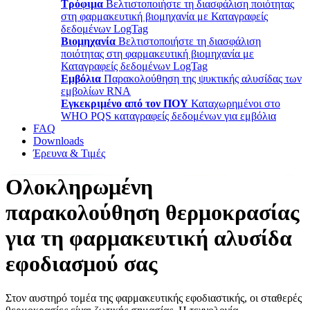
Τρόφιμα
Βελτιστοποιήστε τη διασφάλιση ποιότητας
στη φαρμακευτική βιομηχανία με Καταγραφείς
δεδομένων LogTag
Βιομηχανία
Βελτιστοποιήστε τη διασφάλιση
ποιότητας στη φαρμακευτική βιομηχανία με
Καταγραφείς δεδομένων LogTag
Εμβόλια
Παρακολούθηση της ψυκτικής αλυσίδας των
εμβολίων RNA
Εγκεκριμένο από τον ΠΟΥ
Καταχωρημένοι στο
WHO PQS καταγραφείς δεδομένων για εμβόλια
FAQ
Downloads
Έρευνα & Τιμές
Ολοκληρωμένη
παρακολούθηση θερμοκρασίας
για τη φαρμακευτική αλυσίδα
εφοδιασμού σας
Στον αυστηρό τομέα της φαρμακευτικής εφοδιαστικής, οι σταθερές