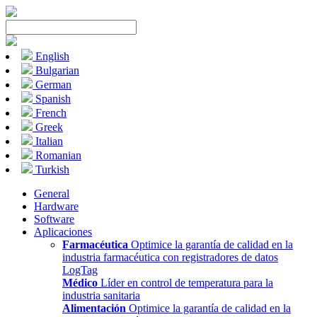
English
Bulgarian
German
Spanish
French
Greek
Italian
Romanian
Turkish
General
Hardware
Software
Aplicaciones
Farmacéutica
Optimice la garantía de calidad en la
industria farmacéutica con registradores de datos
LogTag
Médico
Líder en control de temperatura para la
industria sanitaria
Alimentación
Optimice la garantía de calidad en la