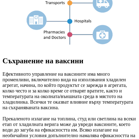
Съхранение на ваксини
Ефективното управление на ваксините има много
променливи, включително вида на използвания хладилен
агрегат, начина, по който продуктът се зарежда в агрегата,
колко често и за колко време се отварят вратите, както и
температурата на околната/външната среда в мястото на
хладилника. Всички те оказват влияние върху температурата
на съхраняваната ваксина.
Прекаленото излагане на топлина, студ или светлина на всеки
етап от хладилната верига може да увреди ваксините, което
води до загуба на ефикасността им. Всяко излагане на
необичайни условия допълнително намалява ефикасността на