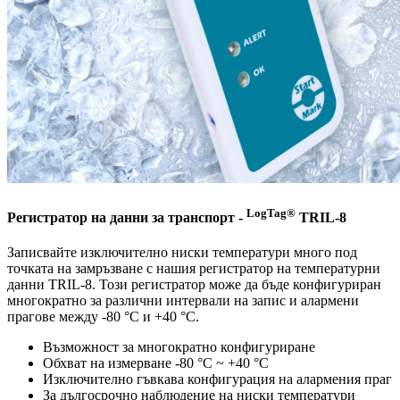
LogTag®
Регистратор на данни за транспорт -
TRIL-8
Записвайте изключително ниски температури много под
точката на замръзване с нашия регистратор на температурни
данни TRIL-8. Този регистратор може да бъде конфигуриран
многократно за различни интервали на запис и алармени
прагове между -80 °C и +40 °C.
Възможност за многократно конфигуриране
Обхват на измерване -80 °C ~ +40 °C
Изключително гъвкава конфигурация на алармения праг
За дългосрочно наблюдение на ниски температури