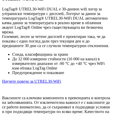
LogTag® UTREL30-WiFi DUAL е 30-дневен wifi логер за
ултраниски температури с дисплей, Логерът за данни за
температурата LogTag® UTREL30-WiFi DUAL автоматично
качва данни за температурата в реално време в облачния
акаунт LogTag® Online чрез съществуващата ви безжична
мрежа.
Големият, лесен за четене дисплей е проектиран така, че да
показва с един поглед дали през текущия ден и до
предишните 30 дни са се случили температурни отклонения.
Сонда, класифицирана за храни
До 32 000 измерени стойности (16 000 на канал) в
измервателен диапазон от -90 °C до +40 °C чрез WiFi
към облака LogTag Online
Предупреждение и показване
Научете повече за UTREL30-WiFi
Ваксините са ключови компоненти в превенцията и контрола
на заболяванията. От изключителна важност е с ваксините да
се работи внимателно, да се съхраняват в подходящи условия
и при подходящи температури по всяко време. Качеството на