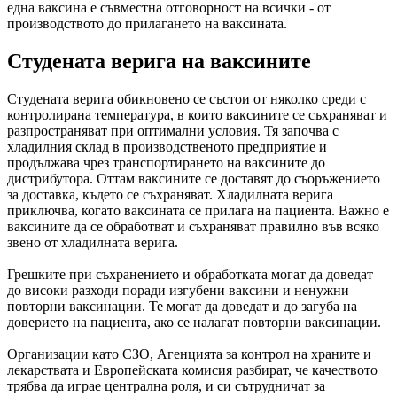
една ваксина е съвместна отговорност на всички - от
производството до прилагането на ваксината.
Студената верига на ваксините
Студената верига обикновено се състои от няколко среди с
контролирана температура, в които ваксините се съхраняват и
разпространяват при оптимални условия. Тя започва с
хладилния склад в производственото предприятие и
продължава чрез транспортирането на ваксините до
дистрибутора. Оттам ваксините се доставят до съоръжението
за доставка, където се съхраняват. Хладилната верига
приключва, когато ваксината се прилага на пациента. Важно е
ваксините да се обработват и съхраняват правилно във всяко
звено от хладилната верига.
Грешките при съхранението и обработката могат да доведат
до високи разходи поради изгубени ваксини и ненужни
повторни ваксинации. Те могат да доведат и до загуба на
доверието на пациента, ако се налагат повторни ваксинации.
Организации като СЗО, Агенцията за контрол на храните и
лекарствата и Европейската комисия разбират, че качеството
трябва да играе централна роля, и си сътрудничат за