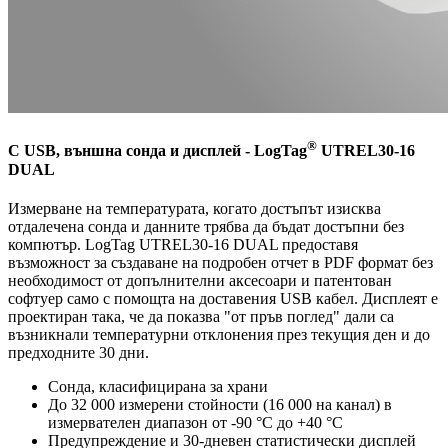
®
С USB, външна сонда и дисплей - LogTag
UTREL30-16
DUAL
Измерване на температурата, когато достъпът изисква
отдалечена сонда и данните трябва да бъдат достъпни без
компютър. LogTag UTREL30-16 DUAL предоставя
възможност за създаване на подробен отчет в PDF формат без
необходимост от допълнителни аксесоари и патентован
софтуер само с помощта на доставения USB кабел. Дисплеят е
проектиран така, че да показва "от пръв поглед" дали са
възникнали температурни отклонения през текущия ден и до
предходните 30 дни.
Сонда, класифицирана за храни
До 32 000 измерени стойности (16 000 на канал) в
измервателен диапазон от -90 °C до +40 °C
Предупреждение и 30-дневен статистически дисплей