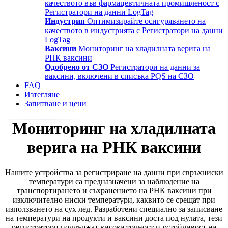
качеството във фармацевтичната промишленост с
Регистратори на данни LogTag
Индустрия
Оптимизирайте осигуряването на
качеството в индустрията с Регистратори на данни
LogTag
Ваксини
Мониторинг на хладилната верига на
РНК ваксини
Одобрено от СЗО
Регистратори на данни за
ваксини, включени в списъка PQS на СЗО
FAQ
Изтегляне
Запитване и цени
Мониторинг на хладилната
верига на РНК ваксини
Нашите устройства за регистриране на данни при свръхниски
температури са предназначени за наблюдение на
транспортирането и съхранението на РНК ваксини при
изключително ниски температури, каквито се срещат при
използването на сух лед. Разработени специално за записване
на температури на продукти и ваксини доста под нулата, тези
регистратори поддържат висока точност и устойчивост на