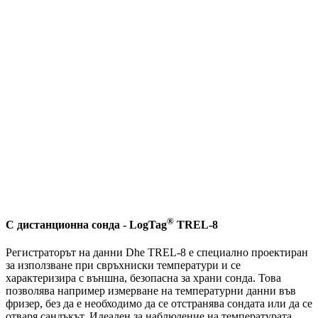
®
С дистанционна сонда - LogTag
TREL-8
Регистраторът на данни Dhe TREL-8 е специално проектиран
за използване при свръхниски температури и се
характеризира с външна, безопасна за храни сонда. Това
позволява например измерване на температурни данни във
фризер, без да е необходимо да се отстранява сондата или да се
отваря сандъкът. Идеален за наблюдение на температурата