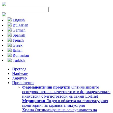
English
Bulgarian
German
Spanish
French
Greek
Italian
Romanian
Turkish
Преглед
Hardware
Хардуер
Приложения
Фармацевтични продукти
Оптимизирайте
осигуряването на качеството във фармацевтичната
индустрия с Регистратори на данни LogTag
Медицински
Лидер в областта на температурния
мониторинг за здравната индустрия
Храна
Оптимизиране на осигуряването на