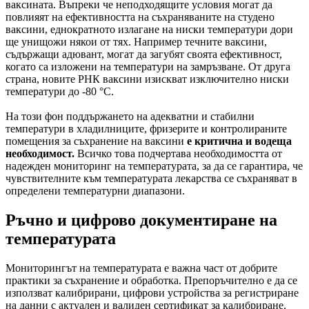
ваксината. Въпреки че неподходящите условия могат да
повлияят на ефективността на съхраняваните на студено
ваксини, еднократното излагане на ниски температури дори
ще унищожи някои от тях. Например течните ваксини,
съдържащи адювант, могат да загубят своята ефективност,
когато са изложени на температури на замръзване. От друга
страна, новите РНК ваксини изискват изключително ниски
температури до -80 °C.
На този фон поддържането на адекватни и стабилни
температури в хладилниците, фризерите и контролираните
помещения за съхранение на ваксини
е критична и водеща
необходимост.
Всичко това подчертава необходимостта от
надежден мониторинг на температурата, за да се гарантира, че
чувствителните към температурата лекарства се съхраняват в
определени температурни диапазони.
Ръчно и цифрово документиране на
температурата
Мониторингът на температурата е важна част от добрите
практики за съхранение и обработка. Препоръчително е да се
използват калибрирани, цифрови устройства за регистриране
на данни с актуален и валиден сертификат за калибриране.