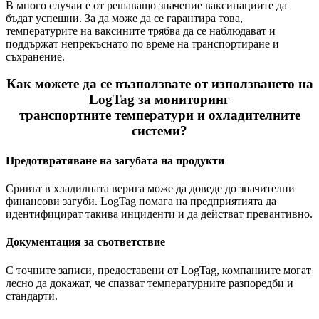
В много случаи е от решаващо значение ваксинациите да
бъдат успешни. За да може да се гарантира това,
температурите на ваксините трябва да се наблюдават и
поддържат непрекъснато по време на транспортиране и
съхранение.
Как можете да се възползвате от използването на
LogTag за мониторинг
транспортните температури и охладителните
системи?
Предотвратяване на загубата на продукти
Сривът в хладилната верига може да доведе до значителни
финансови загуби. LogTag помага на предприятията да
идентифицират такива инциденти и да действат превантивно.
Документация за съответствие
С точните записи, предоставени от LogTag, компаниите могат
лесно да докажат, че спазват температурните разпоредби и
стандарти.