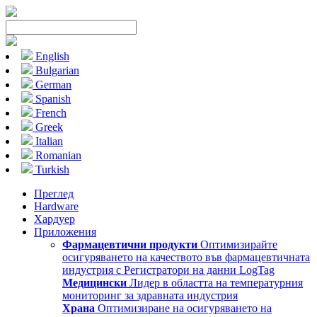
English
Bulgarian
German
Spanish
French
Greek
Italian
Romanian
Turkish
Преглед
Hardware
Хардуер
Приложения
Фармацевтични продукти
Оптимизирайте
осигуряването на качеството във фармацевтичната
индустрия с Регистратори на данни LogTag
Медицински
Лидер в областта на температурния
мониторинг за здравната индустрия
Храна
Оптимизиране на осигуряването на