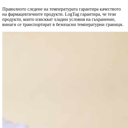
Правилното следене на температурата гарантира качеството
на фармацевтичните продукти. LogTag гарантира, че тези
продукти, които изискват хладни условия на съхранение,
винаги се транспортират в безопасни температурни граници.