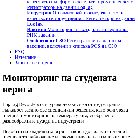
качеството във фармацевтичната промишленост с
Регистратори на данни LogTag
Индустрия
Оптимизирайте осигуряването на
качеството в индустрията с Регистратори на данни
LogTag
Ваксини
Мониторинг на хладилната верига на
РНК ваксини
Одобрено от СЗО
Регистратори на данни за
ваксини, включени в списъка PQS на СЗО
FAQ
Изтегляне
Запитване и цени
Мониторинг на студената
верига
LogTag Recorders осигурява независима от индустрията
гъвкавост заедно със специфични решения, като осигурява
прецизен мониторинг на температурата, съобразен с
разнообразните нужди на индустрията.
Целостта на хладилната верига зависи до голяма степен от
прецизното наблюдение и документиране на температурите