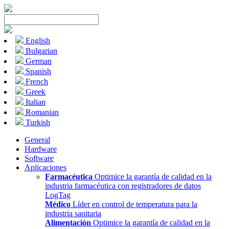
English
Bulgarian
German
Spanish
French
Greek
Italian
Romanian
Turkish
General
Hardware
Software
Aplicaciones
Farmacéutica
Optimice la garantía de calidad en la
industria farmacéutica con registradores de datos
LogTag
Médico
Líder en control de temperatura para la
industria sanitaria
Alimentación
Optimice la garantía de calidad en la