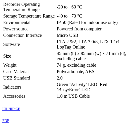
Recorder Operating
-20 to +60 °C
Temperature Range
Storage Temperature Range
-40 to +70 °C
Environmental
IP 50 (Rated for indoor use only)
Power source
Powered from computer
Connection Interface
Micro USB
LTA 2.9r2, LTA 3.0r8, LTX 1.1r1
Software
LogTag Online
45 mm (h) x 85 mm (w) x 71 mm (d),
Size
excluding cable
Weight
74 g, excluding cable
Case Material
Polycarbonate, ABS
USB Standard
2.0
Green ‘Activity’ LED. Red
Indicators
‘Busy/Error’ LED
Accessories
1,0 m USB Cable
LTI-HID CE
PDF