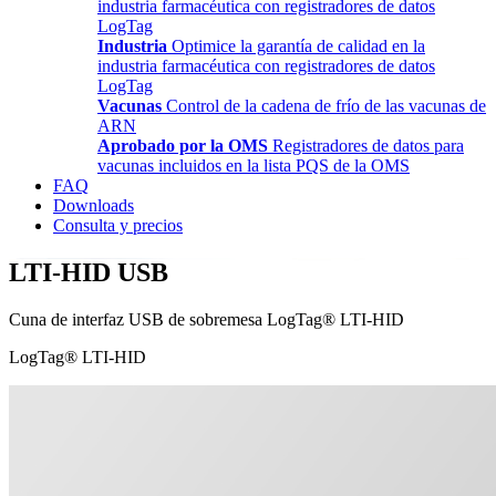
industria farmacéutica con registradores de datos
LogTag
Industria
Optimice la garantía de calidad en la
industria farmacéutica con registradores de datos
LogTag
Vacunas
Control de la cadena de frío de las vacunas de
ARN
Aprobado por la OMS
Registradores de datos para
vacunas incluidos en la lista PQS de la OMS
FAQ
Downloads
Consulta y precios
LTI-HID USB
Cuna de interfaz USB de sobremesa LogTag® LTI-HID
LogTag® LTI-HID