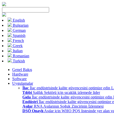
English
Bulgarian
German
Spanish
French
Greek
Italian
Romanian
Turkish
Genel Bakış
Hardware
Software
Uygulamalar
İlaç
İlaç endüstrisinde kalite güvencesini optimize edin 
Tıbbi
Sağlık Sektörü için sıcaklık izlemede lider
Gıda
İlaç endüstrisinde kalite güvencesini optimize edin
Endüstri
İlaç endüstrisinde kalite güvencesini optimize 
Aşılar
RNA Aşılarının Soğuk Zincirinin İzlenmesi
DSÖ Onaylı
Aşılar için WHO PQS listesinde yer alan ve