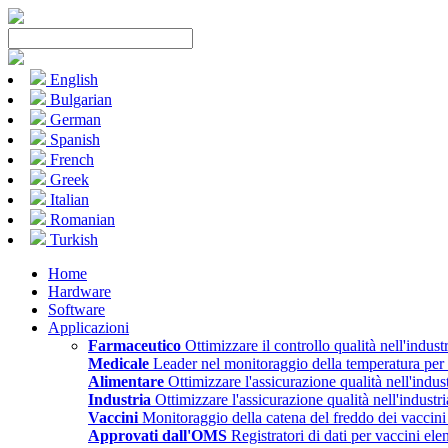
English
Bulgarian
German
Spanish
French
Greek
Italian
Romanian
Turkish
Home
Hardware
Software
Applicazioni
Farmaceutico
Ottimizzare il controllo qualità nell'indust
Medicale
Leader nel monitoraggio della temperatura per il
Alimentare
Ottimizzare l'assicurazione qualità nell'indus
Industria
Ottimizzare l'assicurazione qualità nell'industr
Vaccini
Monitoraggio della catena del freddo dei vacci
Approvati dall'OMS
Registratori di dati per vaccini e