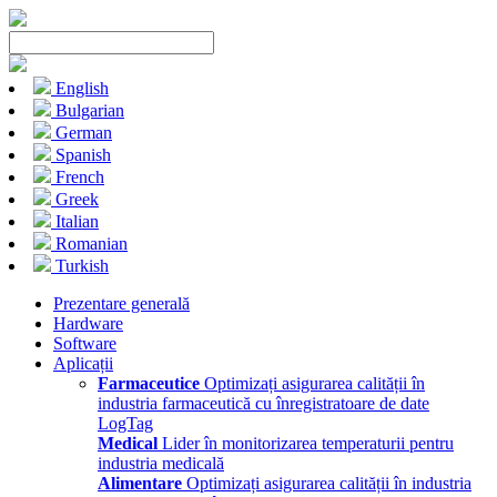
English
Bulgarian
German
Spanish
French
Greek
Italian
Romanian
Turkish
Prezentare generală
Hardware
Software
Aplicații
Farmaceutice
Optimizați asigurarea calității în
industria farmaceutică cu înregistratoare de date
LogTag
Medical
Lider în monitorizarea temperaturii pentru
industria medicală
Alimentare
Optimizați asigurarea calității în industria