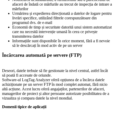
afaceri de îndată ce mărfurile au trecut de inspecția de intrare a
mărfurilor
Urmărirea și expedierea direcționată a datelor de logare pentru
livrări specifice, utilizând filtrele corespunzătoare din
programul dvs. de e-mail
Economii de timp și securitate datorită unui sistem automatizat
care nu necesită intervenție umană în ceea ce privește
transmiterea datelor
Informațiile sunt disponibile în orice moment, fără a fi nevoie
să le descărcați în mod activ de pe un server
Încărcarea automată pe servere (FTP)
Deseori, datele trebuie să fie gestionate la nivel central, astfel încât
să poată fi accesate de oriunde.
Software-ul LogTag Analyzer oferă opțiunea de a încărca datele
achiziționate pe un server FTP în mod complet automat, fără nicio
altă acțiune. Acest lucru oferă angajaților, partenerilor de afaceri,
managerilor de proiect și altor persoane autorizate posibilitatea de a
vizualiza și compara datele la nivel mondial.
Domenii tipice de aplicații