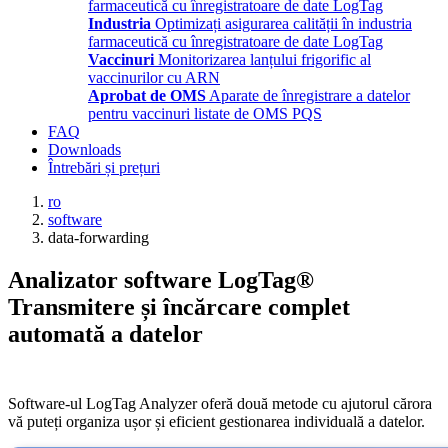
farmaceutică cu înregistratoare de date LogTag
Industria
Optimizați asigurarea calității în industria
farmaceutică cu înregistratoare de date LogTag
Vaccinuri
Monitorizarea lanțului frigorific al
vaccinurilor cu ARN
Aprobat de OMS
Aparate de înregistrare a datelor
pentru vaccinuri listate de OMS PQS
FAQ
Downloads
Întrebări și prețuri
ro
software
data-forwarding
Analizator software LogTag®
Transmitere și încărcare complet
automată a datelor
Software-ul LogTag Analyzer oferă două metode cu ajutorul cărora
vă puteți organiza ușor și eficient gestionarea individuală a datelor.