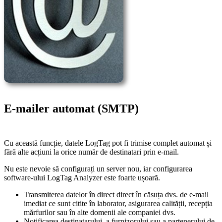
E-mailer automat (SMTP)
Cu această funcție, datele LogTag pot fi trimise complet automat și
fără alte acțiuni la orice număr de destinatari prin e-mail.
Nu este nevoie să configurați un server nou, iar configurarea
software-ului LogTag Analyzer este foarte ușoară.
Transmiterea datelor în direct direct în căsuța dvs. de e-mail
imediat ce sunt citite în laborator, asigurarea calității, recepția
mărfurilor sau în alte domenii ale companiei dvs.
Notificarea destinatarului, a furnizorului sau a partenerului de