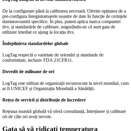
De la configurare până la calibrarea necesară. Oferim opțiunea de a
pre-configura înregistratoarele noastre de date în funcție de cerințele
dumneavoastră specifice. În plus, putem aplica marca companiei
dvs. și standardele de calibrare, asigurându-ne că sunt gata de
utilizare imediat ce ajung la locația dvs.
Îndeplinirea standardelor globale
LogTag respectă o varietate de orientări și standarde de
conformitate, inclusiv FDA 21CFR11.
Dovedit de milioane de ori
LogTag este utilizat de organizații recunoscute la nivel mondial, cum
ar fi UNICEF și Organizația Mondială a Sănătății.
Rețea de servicii și distribuție de încredere
Rețeaua noastră globală vă oferă consultanță, întreținere și calibrare
ori de câte ori aveți nevoie.
Gata să vă ridicați temperatura