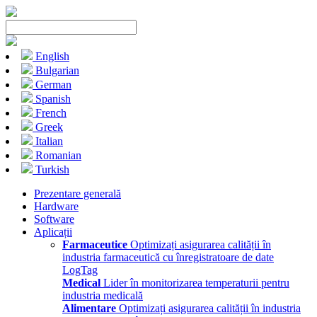
English
Bulgarian
German
Spanish
French
Greek
Italian
Romanian
Turkish
Prezentare generală
Hardware
Software
Aplicații
Farmaceutice
Optimizați asigurarea calității în
industria farmaceutică cu înregistratoare de date
LogTag
Medical
Lider în monitorizarea temperaturii pentru
industria medicală
Alimentare
Optimizați asigurarea calității în industria