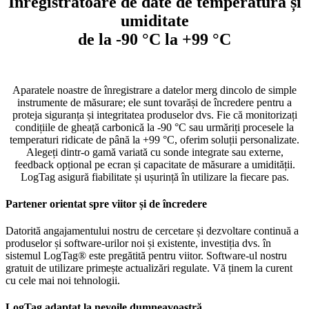
Înregistratoare de date de temperatură și
umiditate
de la -90 °C la +99 °C
Aparatele noastre de înregistrare a datelor merg dincolo de simple
instrumente de măsurare; ele sunt tovarăși de încredere pentru a
proteja siguranța și integritatea produselor dvs. Fie că monitorizați
condițiile de gheață carbonică la -90 °C sau urmăriți procesele la
temperaturi ridicate de până la +99 °C, oferim soluții personalizate.
Alegeți dintr-o gamă variată cu sonde integrate sau externe,
feedback opțional pe ecran și capacitate de măsurare a umidității.
LogTag asigură fiabilitate și ușurință în utilizare la fiecare pas.
Partener orientat spre viitor și de încredere
Datorită angajamentului nostru de cercetare și dezvoltare continuă a
produselor și software-urilor noi și existente, investiția dvs. în
sistemul LogTag® este pregătită pentru viitor. Software-ul nostru
gratuit de utilizare primește actualizări regulate. Vă ținem la curent
cu cele mai noi tehnologii.
LogTag adaptat la nevoile dumneavoastră