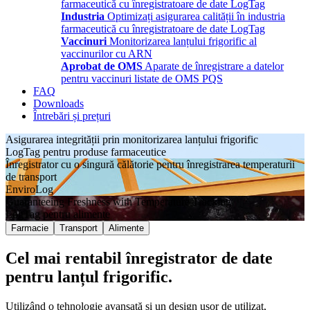
farmaceutică cu înregistratoare de date LogTag
Industria
Optimizați asigurarea calității în industria
farmaceutică cu înregistratoare de date LogTag
Vaccinuri
Monitorizarea lanțului frigorific al
vaccinurilor cu ARN
Aprobat de OMS
Aparate de înregistrare a datelor
pentru vaccinuri listate de OMS PQS
FAQ
Downloads
Întrebări și prețuri
Asigurarea integrității prin monitorizarea lanțului frigorific
LogTag pentru produse farmaceutice
Înregistrator cu o singură călătorie pentru înregistrarea temperaturii
de transport
EnviroLog
Guaranteeing Freshness with Temperature Tracking
LogTag pentru alimente
Farmacie
Transport
Alimente
Cel mai rentabil înregistrator de date
pentru lanțul frigorific.
Utilizând o tehnologie avansată și un design ușor de utilizat,