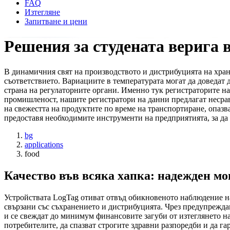
FAQ
Изтегляне
Запитване и цени
Решения за студената верига
В динамичния свят на производството и дистрибуцията на храни
съответствието. Вариациите в температурата могат да доведат д
страна на регулаторните органи. Именно тук регистраторите н
промишленост, нашите регистратори на данни предлагат несрав
на свежестта на продуктите по време на транспортиране, опазв
предоставя необходимите инструменти на предприятията, за да 
bg
applications
food
Качество във всяка хапка: надежден мо
Устройствата LogTag отиват отвъд обикновеното наблюдение на
свързани със съхранението и дистрибуцията. Чрез предупреждав
и се свеждат до минимум финансовите загуби от изтеглянето н
потребителите, да спазват строгите здравни разпоредби и да г