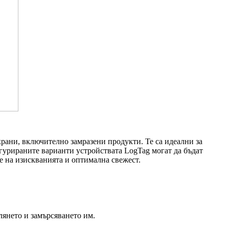
храни, включително замразени продукти. Те са идеални за
гурираните варианти устройствата LogTag могат да бъдат
е на изискванията и оптимална свежест.
лянето и замърсяването им.