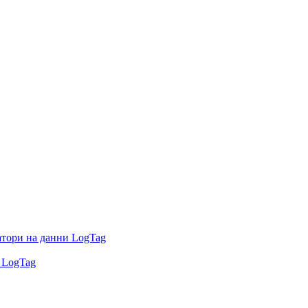
атори на данни LogTag
 LogTag