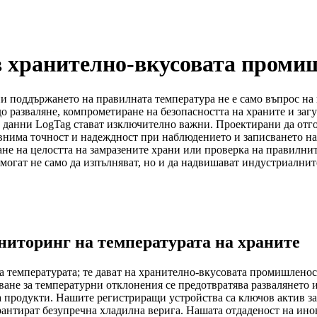
 в хранително-вкусовата проми
 поддържането на правилната температура не е само въпрос на к
о разваляне, компрометиране на безопасността на храните и загуб
а данни LogTag стават изключително важни. Проектирани да отго
нима точност и надеждност при наблюдението и записването на 
ане на целостта на замразените храни или проверка на правилни
могат не само да изпълняват, но и да надвишават индустриалнит
ниторинг на температурата на храните
 температурата; те дават на хранително-вкусовата промишленост
ане за температурни отклонения се предотвратява развалянето и 
а продукти. Нашите регистриращи устройства са ключов актив за
арантират безупречна хладилна верига. Нашата отдаденост на ин