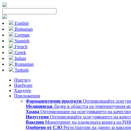
English
Bulgarian
German
Spanish
French
Greek
Italian
Romanian
Turkish
Преглед
Hardware
Хардуер
Приложения
Фармацевтични продукти
Оптимизирайте осигуряв
Медицински
Лидер в областта на температурния м
Храна
Оптимизиране на осигуряването на качество
Индустрия
Оптимизирайте осигуряването на качест
Ваксини
Мониторинг на хладилната верига на РН
Одобрено от СЗО
Регистратори на данни за ваксин