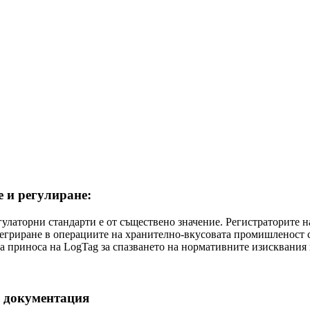
е и регулиране:
егулаторни стандарти е от съществено значение. Регистраторите 
тегриране в операциите на хранително-вкусовата промишленост 
ава приноса на LogTag за спазването на нормативните изисквания
а документация