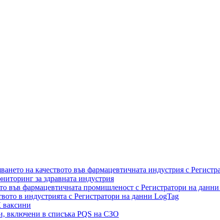
ането на качеството във фармацевтичната индустрия с Регистр
ониторинг за здравната индустрия
то във фармацевтичната промишленост с Регистратори на данни
вото в индустрията с Регистратори на данни LogTag
К ваксини
и, включени в списъка PQS на СЗО