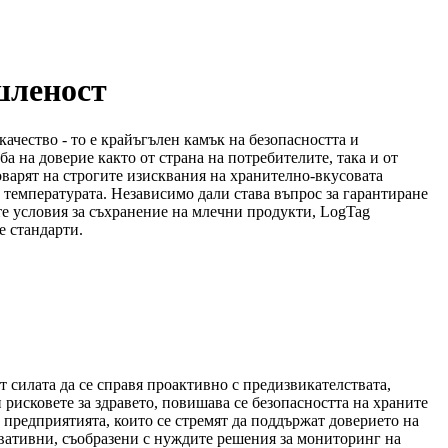
шленост
ачество - то е крайъгълен камък на безопасността и
а на доверие както от страна на потребителите, така и от
варят на строгите изисквания на хранително-вкусовата
температурата. Независимо дали става въпрос за гарантиране
те условия за съхранение на млечни продукти, LogTag
е стандарти.
 силата да се справя проактивно с предизвикателствата,
рисковете за здравето, повишава се безопасността на храните
 предприятията, които се стремят да поддържат доверието на
овативни, съобразени с нуждите решения за мониторинг на