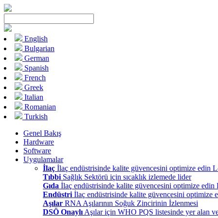
English
Bulgarian
German
Spanish
French
Greek
Italian
Romanian
Turkish
Genel Bakış
Hardware
Software
Uygulamalar
İlaç
İlaç endüstrisinde kalite güvencesini optimize edin 
Tıbbi
Sağlık Sektörü için sıcaklık izlemede lider
Gıda
İlaç endüstrisinde kalite güvencesini optimize edin
Endüstri
İlaç endüstrisinde kalite güvencesini optimize 
Aşılar
RNA Aşılarının Soğuk Zincirinin İzlenmesi
DSÖ Onaylı
Aşılar için WHO PQS listesinde yer alan ve