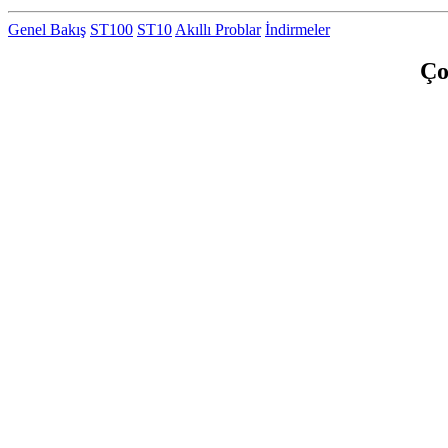
Genel Bakış
ST100
ST10
Akıllı Problar
İndirmeler
Ço