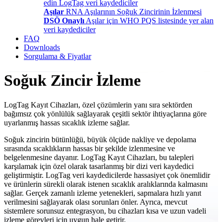
edin LogTag veri kaydediciler
Aşılar
RNA Aşılarının Soğuk Zincirinin İzlenmesi
DSÖ Onaylı
Aşılar için WHO PQS listesinde yer alan
veri kaydediciler
FAQ
Downloads
Sorgulama & Fiyatlar
Soğuk Zincir İzleme
LogTag Kayıt Cihazları, özel çözümlerin yanı sıra sektörden
bağımsız çok yönlülük sağlayarak çeşitli sektör ihtiyaçlarına göre
uyarlanmış hassas sıcaklık izleme sağlar.
Soğuk zincirin bütünlüğü, büyük ölçüde nakliye ve depolama
sırasında sıcaklıkların hassas bir şekilde izlenmesine ve
belgelenmesine dayanır. LogTag Kayıt Cihazları, bu talepleri
karşılamak için özel olarak tasarlanmış bir dizi veri kaydedici
geliştirmiştir. LogTag veri kaydedicilerde hassasiyet çok önemlidir
ve ürünlerin sürekli olarak istenen sıcaklık aralıklarında kalmasını
sağlar. Gerçek zamanlı izleme yetenekleri, sapmalara hızlı yanıt
verilmesini sağlayarak olası sorunları önler. Ayrıca, mevcut
sistemlere sorunsuz entegrasyon, bu cihazları kısa ve uzun vadeli
izleme görevleri için uygun hale getirir.