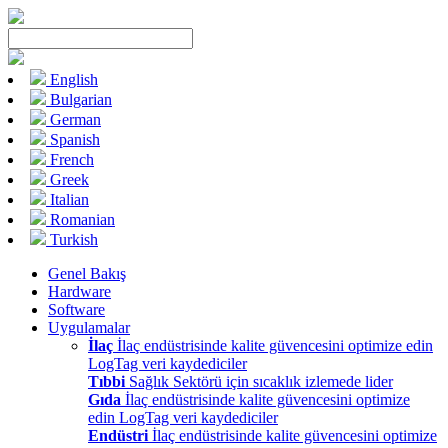
English
Bulgarian
German
Spanish
French
Greek
Italian
Romanian
Turkish
Genel Bakış
Hardware
Software
Uygulamalar
İlaç
İlaç endüstrisinde kalite güvencesini optimize edin
LogTag veri kaydediciler
Tıbbi
Sağlık Sektörü için sıcaklık izlemede lider
Gıda
İlaç endüstrisinde kalite güvencesini optimize
edin LogTag veri kaydediciler
Endüstri
İlaç endüstrisinde kalite güvencesini optimize