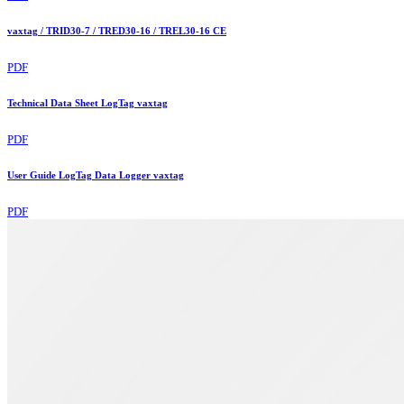
vaxtag / TRID30-7 / TRED30-16 / TREL30-16 CE
PDF
Technical Data Sheet LogTag vaxtag
PDF
User Guide LogTag Data Logger vaxtag
PDF