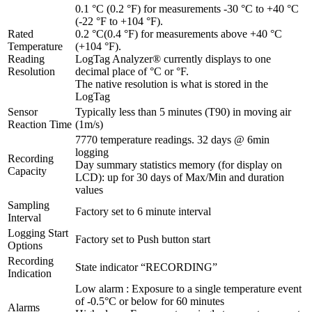
0.1 °C (0.2 °F) for measurements -30 °C to +40 °C
(-22 °F to +104 °F).
Rated
0.2 °C(0.4 °F) for measurements above +40 °C
Temperature
(+104 °F).
Reading
LogTag Analyzer® currently displays to one
Resolution
decimal place of °C or °F.
The native resolution is what is stored in the
LogTag
Sensor
Typically less than 5 minutes (T90) in moving air
Reaction Time
(1m/s)
7770 temperature readings. 32 days @ 6min
logging
Recording
Day summary statistics memory (for display on
Capacity
LCD): up for 30 days of Max/Min and duration
values
Sampling
Factory set to 6 minute interval
Interval
Logging Start
Factory set to Push button start
Options
Recording
State indicator “RECORDING”
Indication
Low alarm : Exposure to a single temperature event
of -0.5°C or below for 60 minutes
Alarms