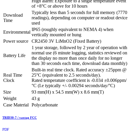
High alarm: Exposure to a single temperature event
of +8°C or above for 10 hours
Typically less than 5 seconds for full memory (7770
Download
readings), depending on computer or readout device
Time
used
IP65 (roughly equivalent to NEMA 4) when
Environmental
vertically mounted or hung
Power source
CR2450 3V LiMnO2 (Fixed Battery)
1 year storage, followed by 2 year of operation with
normal use (6 minute logging, statistics reviewed on
Battery Life
the display no more than once daily for no longer
than 30 seconds each time, download data monthly)
Built-in real time clock. Rated accuracy ±25ppm @
Real Time
25°C (equivalent to 2.5 seconds/day).
Clock
Rated temperature coefficient is -0.034 ±0.006ppm/
°C (I.e typically +/- 0.00294 seconds/day/°C)
Size
93 mm(H) x 54.5 mm(W) x 8.6 mm(T)
Weight
43 g
Case Material
Polycarbonate
TRID30-7 / vaxtag FCC
PDF