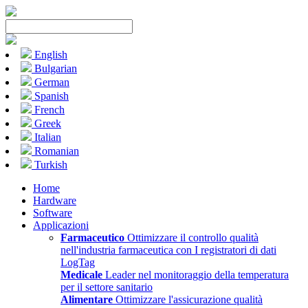
English
Bulgarian
German
Spanish
French
Greek
Italian
Romanian
Turkish
Home
Hardware
Software
Applicazioni
Farmaceutico
Ottimizzare il controllo qualità
nell'industria farmaceutica con I registratori di dati
LogTag
Medicale
Leader nel monitoraggio della temperatura
per il settore sanitario
Alimentare
Ottimizzare l'assicurazione qualità