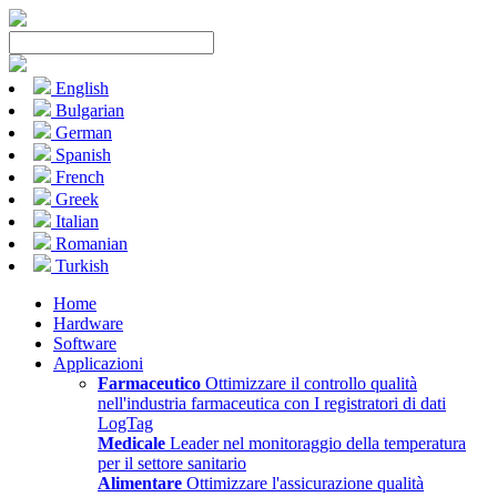
English
Bulgarian
German
Spanish
French
Greek
Italian
Romanian
Turkish
Home
Hardware
Software
Applicazioni
Farmaceutico
Ottimizzare il controllo qualità
nell'industria farmaceutica con I registratori di dati
LogTag
Medicale
Leader nel monitoraggio della temperatura
per il settore sanitario
Alimentare
Ottimizzare l'assicurazione qualità