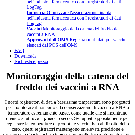
nell'industria farmaceutica con I registratori di dati
LogTag
Industria
Ottimizzare l'assicurazione qualità
nell'industria farmaceutica con I registratori di dati
LogTag
Vaccini
Monitoraggio della catena del freddo dei
vaccini a RNA
Approvati dall'OMS
Registratori di dati per vaccini
elencati dal PQS dell'OMS
FAQ
Downloads
Richiesta e prezzi
Monitoraggio della catena del
freddo dei vaccini a RNA
I nostri registratori di dati a bassissima temperatura sono progettati
per monitorare il trasporto e la conservazione di vaccini a RNA a
temperature estremamente basse, come quelle che si incontrano
quando si utilizza il ghiaccio secco. Sviluppati appositamente per
registrare le temperature di prodotti e vaccini ben al di sotto dello
zero, questi registratori mantengono un'elevata precisione e
resistenza ai guasti anche a temperature molto basse. Sono ideali per