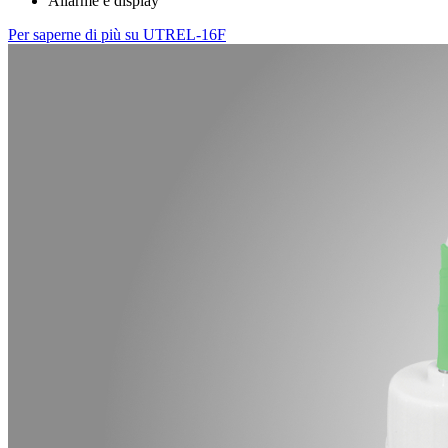
Allarme e display
Per saperne di più su UTREL-16F