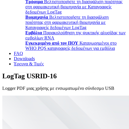
Τρόφιμα
Βελτιστοποιήστε τη διασφάλιση ποιότητας
στη φαρμακευτική βιομηχανία με Καταγραφείς
δεδομένων LogTag
Βιομηχανία
Βελτιστοποιήστε τη διασφάλιση
ποιότητας στη φαρμακευτική βιομηχανία με
Καταγραφείς δεδομένων LogTag
Εμβόλια
Παρακολούθηση της ψυκτικής αλυσίδας των
εμβολίων RNA
Εγκεκριμένο από τον ΠΟΥ
Καταχωρημένοι στο
WHO PQS καταγραφείς δεδομένων για εμβόλια
FAQ
Downloads
Έρευνα & Τιμές
LogTag USRID-16
Logger PDF μιας χρήσης με ενσωματωμένο σύνδεσμο USB