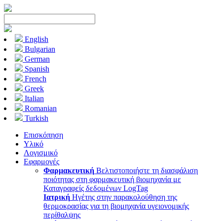
English
Bulgarian
German
Spanish
French
Greek
Italian
Romanian
Turkish
Επισκόπηση
Υλικό
Λογισμικό
Εφαρμογές
Φαρμακευτική
Βελτιστοποιήστε τη διασφάλιση
ποιότητας στη φαρμακευτική βιομηχανία με
Καταγραφείς δεδομένων LogTag
Ιατρική
Ηγέτης στην παρακολούθηση της
θερμοκρασίας για τη βιομηχανία υγειονομικής
περίθαλψης