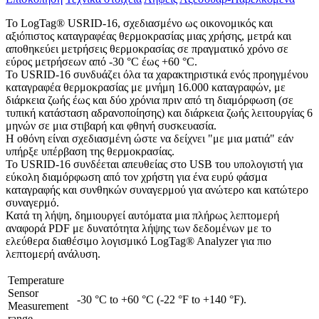
Το LogTag® USRID-16, σχεδιασμένο ως οικονομικός και
αξιόπιστος καταγραφέας θερμοκρασίας μιας χρήσης, μετρά και
αποθηκεύει μετρήσεις θερμοκρασίας σε πραγματικό χρόνο σε
εύρος μετρήσεων από -30 °C έως +60 °C.
Το USRID-16 συνδυάζει όλα τα χαρακτηριστικά ενός προηγμένου
καταγραφέα θερμοκρασίας με μνήμη 16.000 καταγραφών, με
διάρκεια ζωής έως και δύο χρόνια πριν από τη διαμόρφωση (σε
τυπική κατάσταση αδρανοποίησης) και διάρκεια ζωής λειτουργίας 6
μηνών σε μια στιβαρή και φθηνή συσκευασία.
Η οθόνη είναι σχεδιασμένη ώστε να δείχνει "με μια ματιά" εάν
υπήρξε υπέρβαση της θερμοκρασίας.
Το USRID-16 συνδέεται απευθείας στο USB του υπολογιστή για
εύκολη διαμόρφωση από τον χρήστη για ένα ευρύ φάσμα
καταγραφής και συνθηκών συναγερμού για ανώτερο και κατώτερο
συναγερμό.
Κατά τη λήψη, δημιουργεί αυτόματα μια πλήρως λεπτομερή
αναφορά PDF με δυνατότητα λήψης των δεδομένων με το
ελεύθερα διαθέσιμο λογισμικό LogTag® Analyzer για πιο
λεπτομερή ανάλυση.
Temperature
Sensor
-30 °C to +60 °C (-22 °F to +140 °F).
Measurement
range