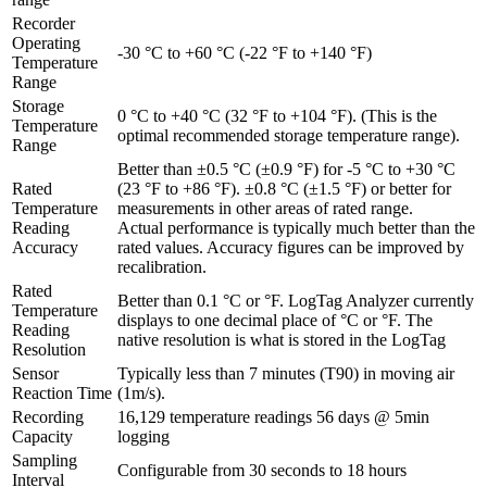
Recorder
Operating
-30 °C to +60 °C (-22 °F to +140 °F)
Temperature
Range
Storage
0 °C to +40 °C (32 °F to +104 °F). (This is the
Temperature
optimal recommended storage temperature range).
Range
Better than ±0.5 °C (±0.9 °F) for -5 °C to +30 °C
Rated
(23 °F to +86 °F). ±0.8 °C (±1.5 °F) or better for
Temperature
measurements in other areas of rated range.
Reading
Actual performance is typically much better than the
Accuracy
rated values. Accuracy figures can be improved by
recalibration.
Rated
Better than 0.1 °C or °F. LogTag Analyzer currently
Temperature
displays to one decimal place of °C or °F. The
Reading
native resolution is what is stored in the LogTag
Resolution
Sensor
Typically less than 7 minutes (T90) in moving air
Reaction Time
(1m/s).
Recording
16,129 temperature readings 56 days @ 5min
Capacity
logging
Sampling
Configurable from 30 seconds to 18 hours
Interval