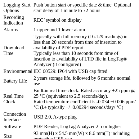
Logging Start
Push button start or specific date & time. Optional
Options
start delay of 1 minute to 72 hours
Recording
REC’ symbol on display
Indication
Alarms
1 upper and 1 lower alarm
Typically with full memory (16.129 readings) in
less than 20 seconds from time of insertion to
Download
availability of PDF report.
Time
Typically less than 10 seconds from time of
insertion to availability of LTD file in LogTag®
Analyzer (if configured)
Environmental
IEC 60529: IP64 with USB cap fitted
2 years storage life, followed by 6 months normal
Battery Life
use
Built-in real time clock. Rated accuracy ±25 ppm @
Real Time
25 °C (equivalent to 2.5 seconds/day).
Clock
Rated temperature coefficient is -0.034 ±0.006 ppm/
°C (I.e typically +/- 0.00294 seconds/day/ °C)
Connection
USB 2.0, A-type plug
Interface
Software
PDF Reader, LogTag Analyzer 2.5 or higher
93 mm(H) x 54.5 mm(W) x 8.6 mm(T) including
Size
protective USB cap